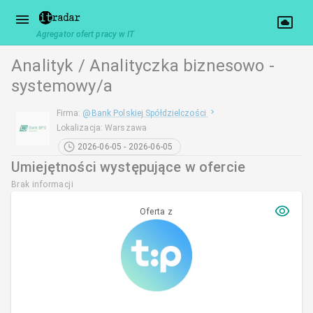
Agregator ofert pracy w IT
Analityk / Analityczka biznesowo -
systemowy/a
Firma
:
@
Bank Polskiej Spółdzielczości
Lokalizacja
:
Warszawa
2026-06-05 - 2026-06-05
Umiejętności występujące w ofercie
Brak informacji
Oferta z