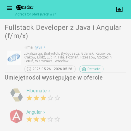
Agregator ofert pracy w IT
Fullstack Developer z Java i Angular
(f/m/x)
Firma
:
@
Sii
Lokalizacja
:
Białystok, Bydgoszcz, Gdańsk, Katowice,
Kraków, Łódź, Lublin, Piła, Poznań, Rzeszów, Szczecin,
Toruń, Warszawa, Wrocław
2026-05-26 - 2026-05-26
Remote
Umiejętności występujące w ofercie
Hibernate
Angular