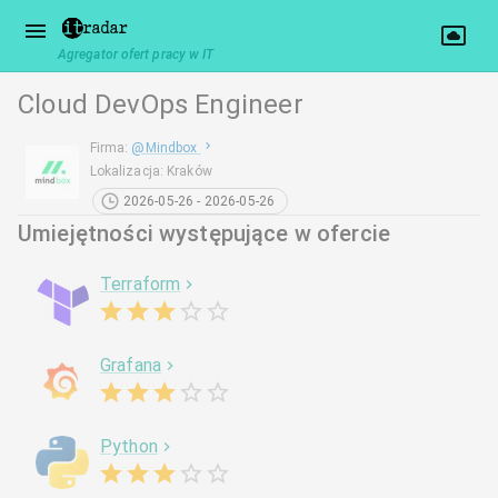
Agregator ofert pracy w IT
Cloud DevOps Engineer
Firma
:
@
Mindbox
Lokalizacja
:
Kraków
2026-05-26 - 2026-05-26
Umiejętności występujące w ofercie
Terraform
Grafana
Python