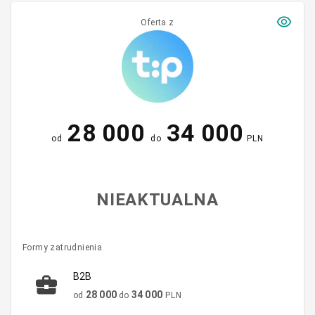
Oferta z
28 000
34 000
od
do
PLN
NIEAKTUALNA
Formy zatrudnienia
B2B
28 000
34 000
od
do
PLN