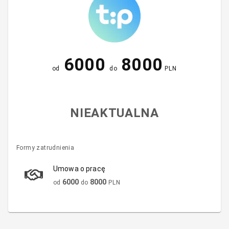
6000
8000
od
do
PLN
NIEAKTUALNA
Formy zatrudnienia
Umowa o pracę
6000
8000
od
do
PLN