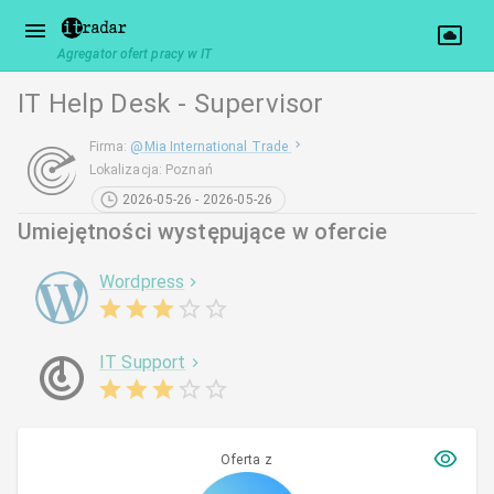
Agregator ofert pracy w IT
IT Help Desk - Supervisor
Firma
:
@
Mia International Trade
Lokalizacja
:
Poznań
2026-05-26 - 2026-05-26
Umiejętności występujące w ofercie
Wordpress
IT Support
Oferta z