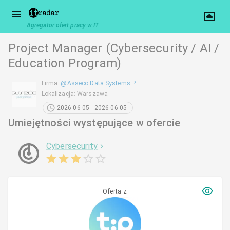
Agregator ofert pracy w IT
Project Manager (Cybersecurity / AI /
Education Program)
Firma
:
@
Asseco Data Systems
Lokalizacja
:
Warszawa
2026-06-05 - 2026-06-05
Umiejętności występujące w ofercie
Cybersecurity
Oferta z