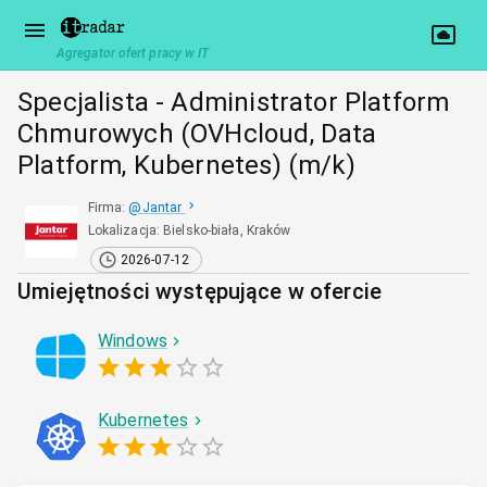
Agregator ofert pracy w IT
Specjalista - Administrator Platform
Chmurowych (OVHcloud, Data
Platform, Kubernetes) (m/k)
Firma
:
@
Jantar
Lokalizacja
:
Bielsko-biała, Kraków
2026-07-12
Umiejętności występujące w ofercie
Windows
Kubernetes