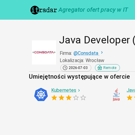
Agregator ofert pracy w IT
Java Developer 
Firma
:
@
Consdata
Lokalizacja
:
Wrocław
2026-07-03
Remote
Umiejętności występujące w ofercie
Kubernetes
Jav