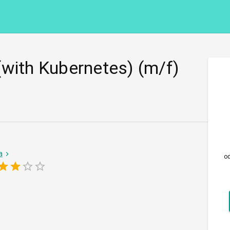
(with Kubernetes) (m/f)
a
o