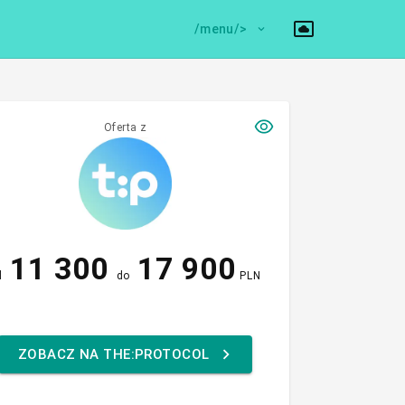
/menu/>
Oferta z
11 300
17 900
d
do
PLN
ZOBACZ NA THE:PROTOCOL