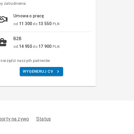
y zatrudnienia
Umowa o pracę
11 300
13 550
od
do
PLN
B2B
14 950
17 900
od
do
PLN
 narzędzi naszych partnerów
WYGENERUJ CV
porty na żywo
Status