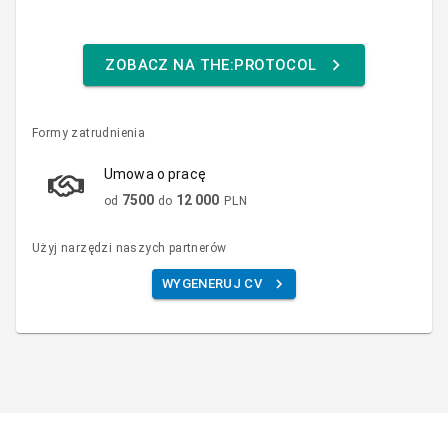
ZOBACZ NA THE:PROTOCOL
Formy zatrudnienia
Umowa o pracę
7500
12 000
od
do
PLN
Użyj narzędzi naszych partnerów
WYGENERUJ CV