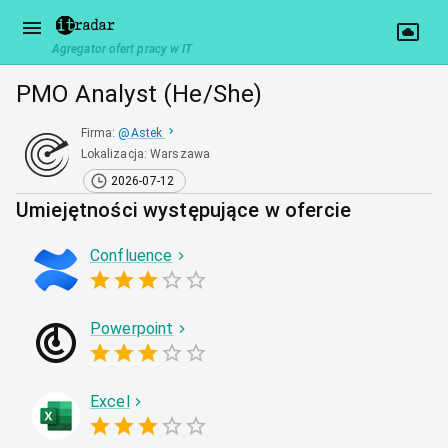
Agregator ofert pracy w IT
PMO Analyst (He/She)
Firma
:
@
Astek
Lokalizacja
:
Warszawa
2026-07-12
Umiejętności występujące w ofercie
Confluence
Powerpoint
Excel