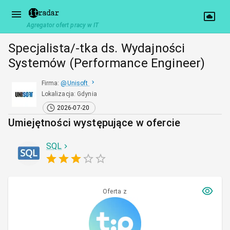
Agregator ofert pracy w IT
Specjalista/-tka ds. Wydajności
Systemów (Performance Engineer)
Firma
:
@
Unisoft
Lokalizacja
:
Gdynia
2026-07-20
Umiejętności występujące w ofercie
SQL
Oferta z