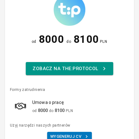
8000
8100
od
do
PLN
ZOBACZ NA THE:PROTOCOL
Formy zatrudnienia
Umowa o pracę
8000
8100
od
do
PLN
Użyj narzędzi naszych partnerów
WYGENERUJ CV