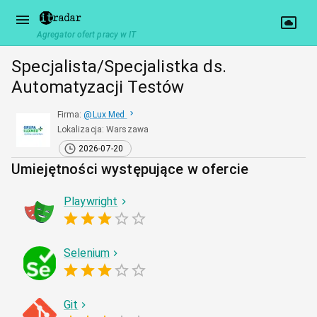
Agregator ofert pracy w IT
Specjalista/Specjalistka ds.
Automatyzacji Testów
Firma
:
@
Lux Med
Lokalizacja
:
Warszawa
2026-07-20
Umiejętności występujące w ofercie
Playwright
Selenium
Git