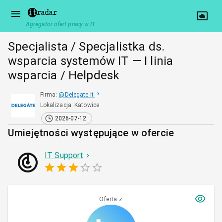
Agregator ofert pracy w IT
Specjalista / Specjalistka ds.
wsparcia systemów IT — I linia
wsparcia / Helpdesk
Firma
:
@
Delegate It
Lokalizacja
:
Katowice
2026-07-12
Umiejętności występujące w ofercie
IT Support
Oferta z