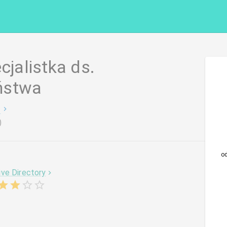
cjalistka ds.
ństwa
)
o
ive Directory