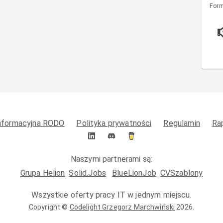
Form
informacyjna RODO
Polityka prywatności
Regulamin
Ra
Naszymi partnerami są:
Grupa Helion
Solid.Jobs
BlueLionJob
CVSzablony
Wszystkie oferty pracy IT w jednym miejscu.
Copyright ©
Codelight Grzegorz Marchwiński
2026
.