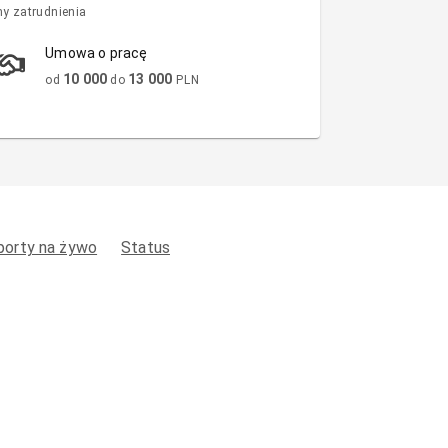
y zatrudnienia
Umowa o pracę
10 000
13 000
od
do
PLN
porty na żywo
Status