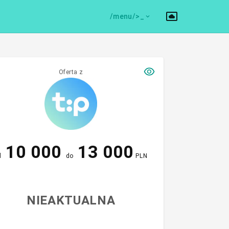
/menu/>
Oferta z
10 000
13 000
d
do
PLN
NIEAKTUALNA