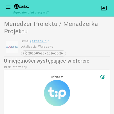
Agregator ofert pracy w IT
Menedżer Projektu / Menadżerka
Projektu
Firma
:
@
Axians It
Lokalizacja
:
Warszawa
2026-05-26 - 2026-05-26
Umiejętności występujące w ofercie
Brak informacji
Oferta z