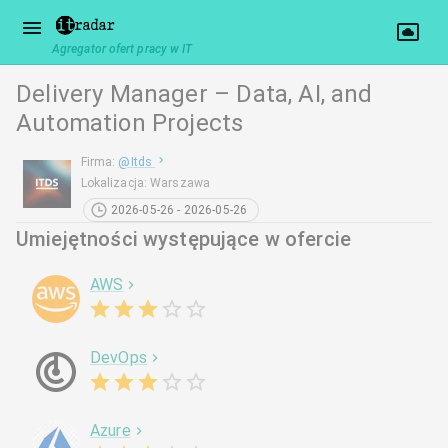
Agregator ofert pracy w IT
Delivery Manager – Data, AI, and
Automation Projects
Firma
:
@
Itds
Lokalizacja
:
Warszawa
2026-05-26 - 2026-05-26
Umiejętności występujące w ofercie
AWS
DevOps
Azure