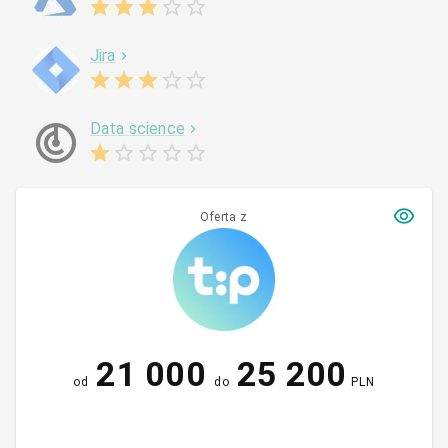
Jira
Data science
Oferta z
21 000
25 200
od
do
PLN