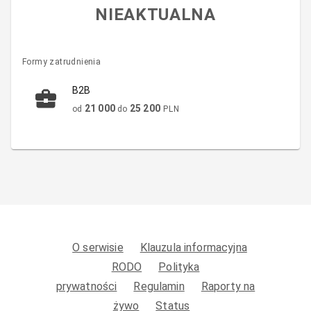
NIEAKTUALNA
Formy zatrudnienia
B2B
21 000
25 200
od
do
PLN
O serwisie
Klauzula informacyjna
RODO
Polityka
prywatności
Regulamin
Raporty na
żywo
Status