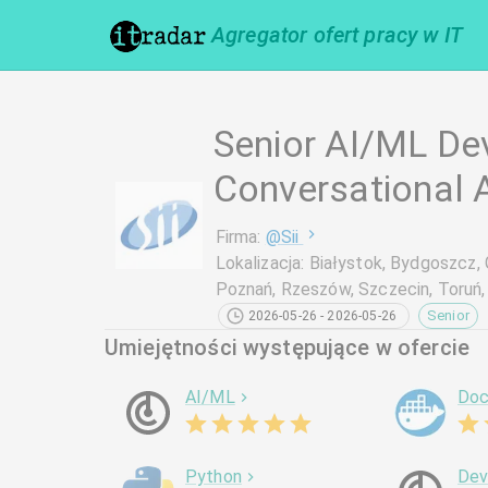
Agregator ofert pracy w IT
Senior AI/ML De
Conversational A
Firma
:
@
Sii
Lokalizacja
:
Białystok, Bydgoszcz, G
Poznań, Rzeszów, Szczecin, Toruń
Senior
2026-05-26 - 2026-05-26
Umiejętności występujące w ofercie
AI/ML
Doc
Python
De