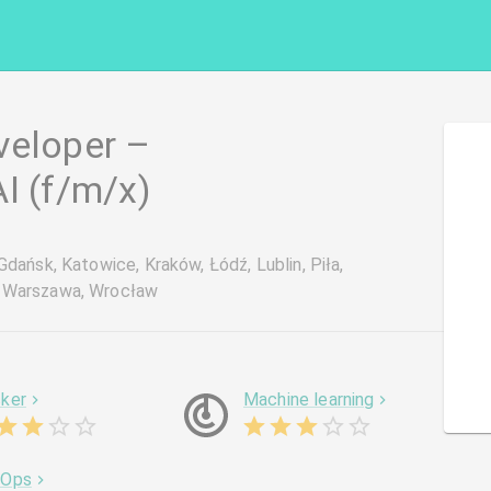
veloper –
I (f/m/x)
dańsk, Katowice, Kraków, Łódź, Lublin, Piła,
, Warszawa, Wrocław
ker
Machine learning
vOps