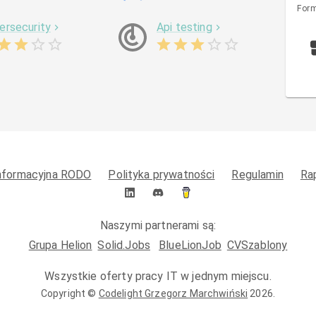
Form
ersecurity
Api testing
informacyjna RODO
Polityka prywatności
Regulamin
Ra
Naszymi partnerami są:
Grupa Helion
Solid.Jobs
BlueLionJob
CVSzablony
Wszystkie oferty pracy IT w jednym miejscu.
Copyright ©
Codelight Grzegorz Marchwiński
2026
.