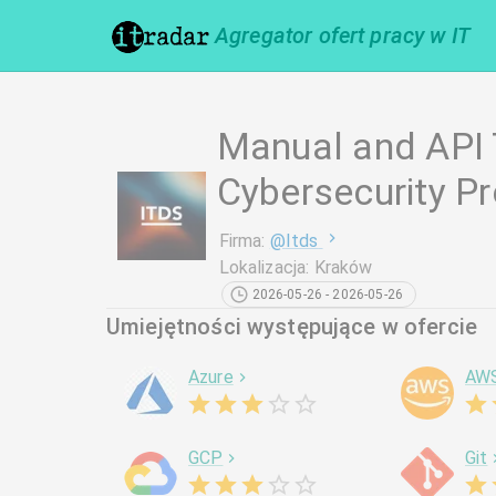
Agregator ofert pracy w IT
Manual and API T
Cybersecurity Pr
Firma
:
@
Itds
Lokalizacja
:
Kraków
2026-05-26 - 2026-05-26
Umiejętności występujące w ofercie
Azure
AW
GCP
Git