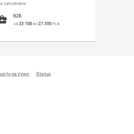
y zatrudnienia
B2B
23 100
27 300
od
do
PLN
porty na żywo
Status