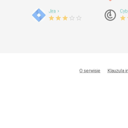
Jira
Cyb
O serwisie
Klauzula 