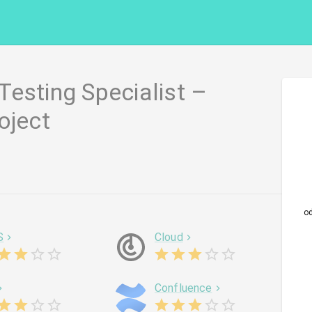
esting Specialist –
oject
o
S
Cloud
Confluence