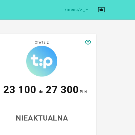
/menu/>
Oferta z
23 100
27 300
d
do
PLN
NIEAKTUALNA