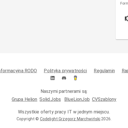
Form
informacyjna RODO
Polityka prywatności
Regulamin
Ra
Naszymi partnerami są:
Grupa Helion
Solid.Jobs
BlueLionJob
CVSzablony
Wszystkie oferty pracy IT w jednym miejscu.
Copyright ©
Codelight Grzegorz Marchwiński
2026
.