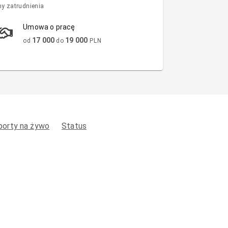
y zatrudnienia
Umowa o pracę
17 000
19 000
od
do
PLN
porty na żywo
Status