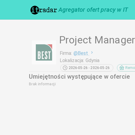
Agregator ofert pracy w IT
Project Manage
Firma
:
@
Best
Lokalizacja
:
Gdynia
2026-05-26 - 2026-05-26
Remo
Umiejętności występujące w ofercie
Brak informacji