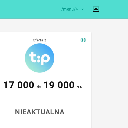
/menu/>
Oferta z
17 000
19 000
d
do
PLN
NIEAKTUALNA