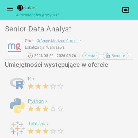
Agregator ofert pracy w IT
Senior Data Analyst
Firma
:
@
Grupa Morizon-Gratka
Lokalizacja
:
Warszawa
Senior
2026-05-26 - 2026-05-26
Remote
Umiejętności występujące w ofercie
R
Python
Tableau