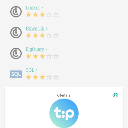
Looker
Power BI
BigQuery
SQL
Oferta z