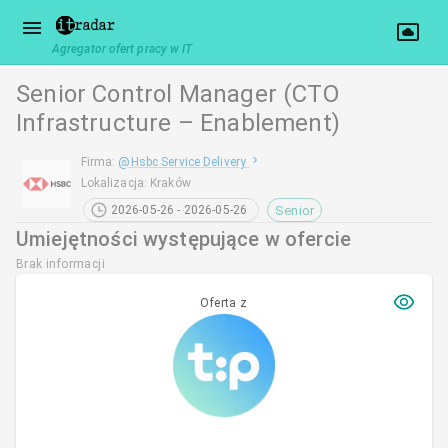
Agregator ofert pracy w IT
Senior Control Manager (CTO
Infrastructure – Enablement)
Firma
:
@
Hsbc Service Delivery
Lokalizacja
:
Kraków
Senior
2026-05-26 - 2026-05-26
Umiejętności występujące w ofercie
Brak informacji
Oferta z