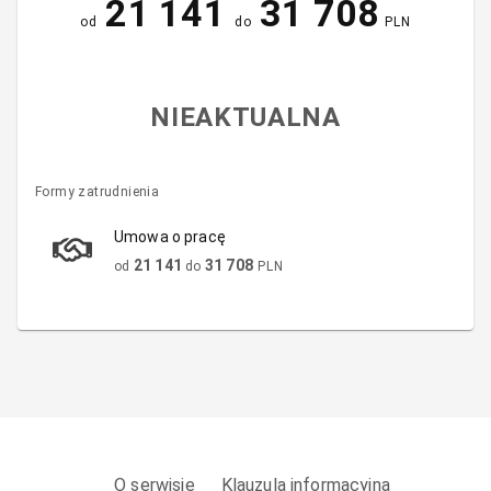
21 141
31 708
od
do
PLN
NIEAKTUALNA
Formy zatrudnienia
Umowa o pracę
21 141
31 708
od
do
PLN
O serwisie
Klauzula informacyjna