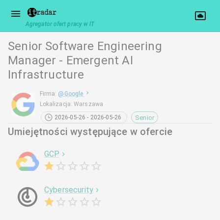
Agregator ofert pracy w IT
Senior Software Engineering
Manager - Emergent AI
Infrastructure
Firma
:
@
Google
Lokalizacja
:
Warszawa
Senior
2026-05-26 - 2026-05-26
Umiejętności występujące w ofercie
GCP
Cybersecurity