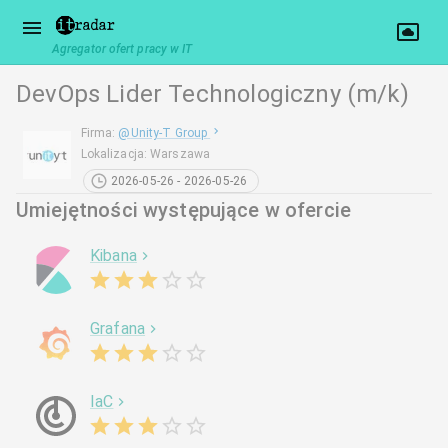
Agregator ofert pracy w IT
DevOps Lider Technologiczny (m/k)
Firma
:
@
Unity-T Group
Lokalizacja
:
Warszawa
2026-05-26 - 2026-05-26
Umiejętności występujące w ofercie
Kibana
Grafana
IaC