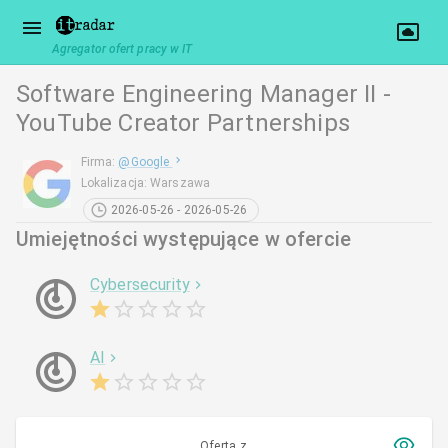
Agregator ofert pracy w IT
Software Engineering Manager II -
YouTube Creator Partnerships
Firma
:
@
Google
Lokalizacja
:
Warszawa
2026-05-26 - 2026-05-26
Umiejętności występujące w ofercie
Cybersecurity
AI
Oferta z