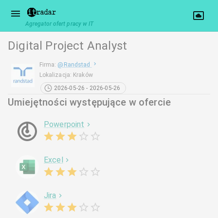
Agregator ofert pracy w IT
Digital Project Analyst
Firma
:
@
Randstad
Lokalizacja
:
Kraków
2026-05-26 - 2026-05-26
Umiejętności występujące w ofercie
Powerpoint
Excel
Jira