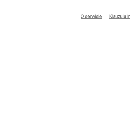
O serwisie
Klauzula 