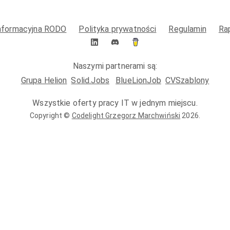
informacyjna RODO
Polityka prywatności
Regulamin
Ra
Naszymi partnerami są:
Grupa Helion
Solid.Jobs
BlueLionJob
CVSzablony
Wszystkie oferty pracy IT w jednym miejscu.
Copyright ©
Codelight Grzegorz Marchwiński
2026
.