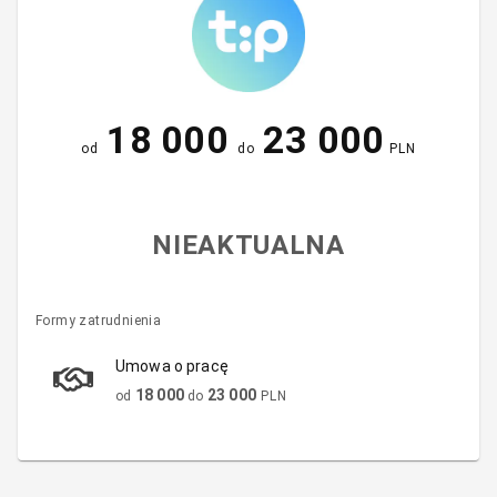
18 000
23 000
od
do
PLN
NIEAKTUALNA
Formy zatrudnienia
Umowa o pracę
18 000
23 000
od
do
PLN