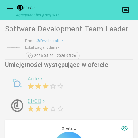
Agregator ofert pracy w IT
Software Development Team Leader
Firma
:
@
Develocraft
Lokalizacja
:
Gdańsk
2026-05-26 - 2026-05-26
Umiejętności występujące w ofercie
Agile
CI/CD
Oferta z