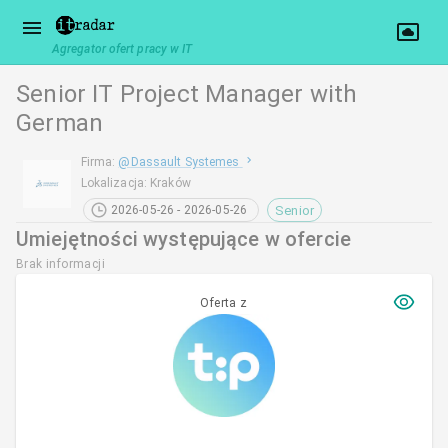
Agregator ofert pracy w IT
Senior IT Project Manager with
German
Firma
:
@
Dassault Systemes
Lokalizacja
:
Kraków
Senior
2026-05-26 - 2026-05-26
Umiejętności występujące w ofercie
Brak informacji
Oferta z