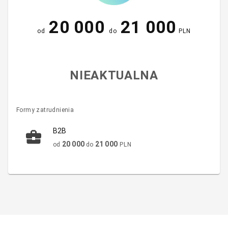
20 000
21 000
od
do
PLN
NIEAKTUALNA
Formy zatrudnienia
B2B
20 000
21 000
od
do
PLN