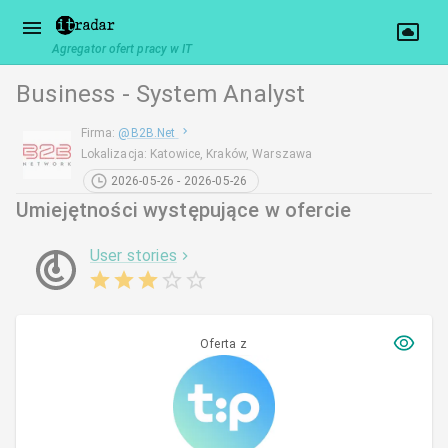
Agregator ofert pracy w IT
Business - System Analyst
Firma
:
@
B2B.Net
Lokalizacja
:
Katowice, Kraków, Warszawa
2026-05-26 - 2026-05-26
Umiejętności występujące w ofercie
User stories
Oferta z