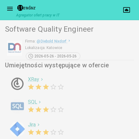
Agregator ofert pracy w IT
Software Quality Engineer
Firma
:
@
Diebold Nixdorf
Lokalizacja
:
Katowice
2026-05-26 - 2026-05-26
Umiejętności występujące w ofercie
XRay
SQL
Jira