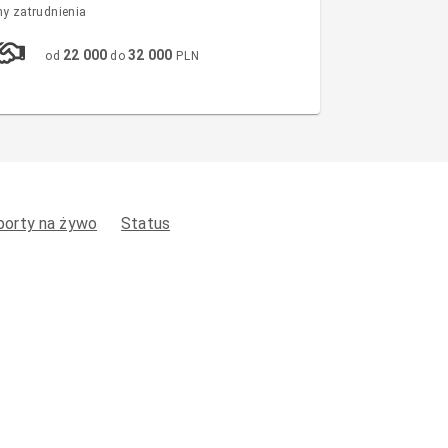
y zatrudnienia
22 000
32 000
od
do
PLN
porty na żywo
Status