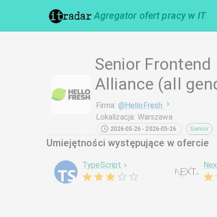
Agregator ofert pracy w IT
Senior Frontend
Alliance (all gen
Firma
:
@
HelloFresh
Lokalizacja
:
Warszawa
Senior
2026-05-26 - 2026-05-26
Umiejętności występujące w ofercie
TypeScript
Nex