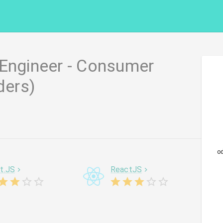
 Engineer - Consumer
ders)
o
t.JS
ReactJS