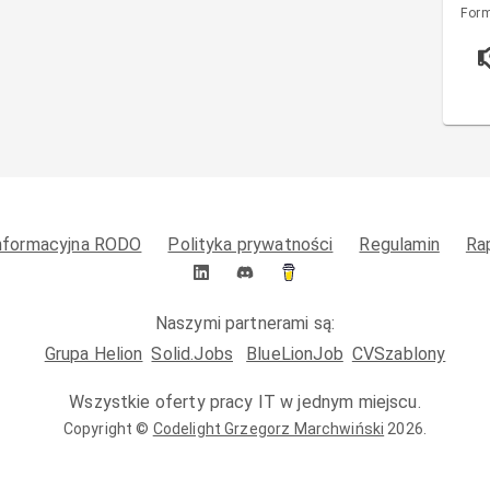
Form
informacyjna RODO
Polityka prywatności
Regulamin
Ra
Naszymi partnerami są:
Grupa Helion
Solid.Jobs
BlueLionJob
CVSzablony
Wszystkie oferty pracy IT w jednym miejscu.
Copyright ©
Codelight Grzegorz Marchwiński
2026
.