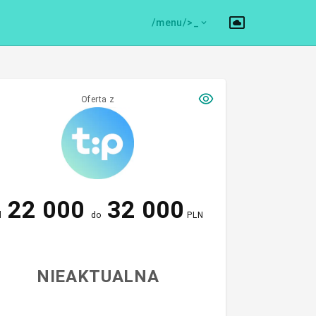
/menu/>
Oferta z
22 000
32 000
d
do
PLN
NIEAKTUALNA