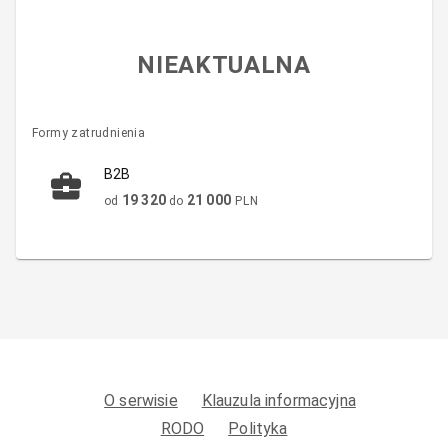
NIEAKTUALNA
Formy zatrudnienia
B2B
19 320
21 000
od
do
PLN
O serwisie
Klauzula informacyjna
RODO
Polityka