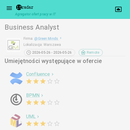
Agregator ofert pracy w IT
Business Analyst
Firma
:
@
Green Minds
Lokalizacja
:
Warszawa
2026-05-26 - 2026-05-26
Remote
Umiejętności występujące w ofercie
Confluence
BPMN
UML