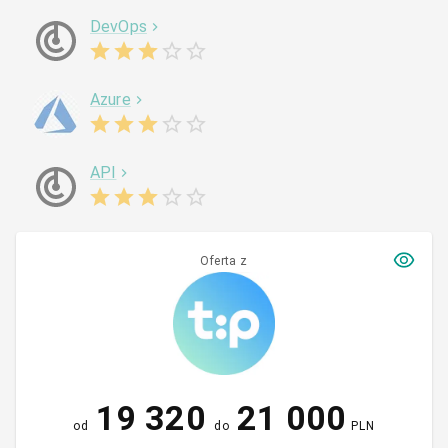
DevOps
Azure
API
Oferta z
19 320
21 000
od
do
PLN