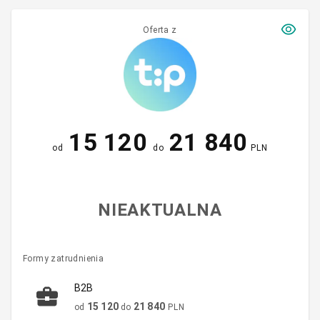
Oferta z
15 120
21 840
od
do
PLN
NIEAKTUALNA
Formy zatrudnienia
B2B
15 120
21 840
od
do
PLN