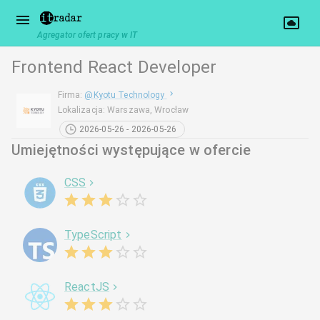
Agregator ofert pracy w IT
Frontend React Developer
Firma
:
@
Kyotu Technology
Lokalizacja
:
Warszawa, Wrocław
2026-05-26 - 2026-05-26
Umiejętności występujące w ofercie
CSS
TypeScript
ReactJS