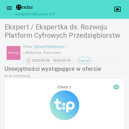
Agregator ofert pracy w IT
Ekspert / Ekspertka ds. Rozwoju
Platform Cyfrowych Przedsiębiorstw
Firma
:
@
Bank Millennium
Lokalizacja
:
Warszawa
Expert
2026-05-26 - 2026-05-26
Umiejętności występujące w ofercie
Brak informacji
Oferta z