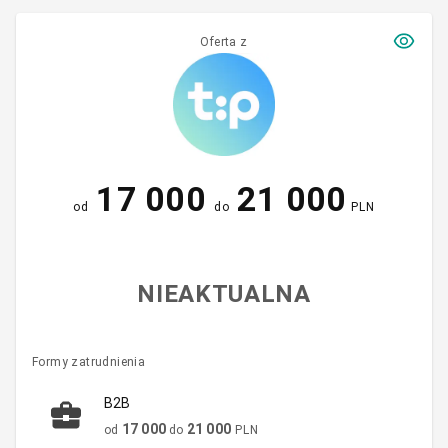
Oferta z
17 000
21 000
od
do
PLN
NIEAKTUALNA
Formy zatrudnienia
B2B
17 000
21 000
od
do
PLN