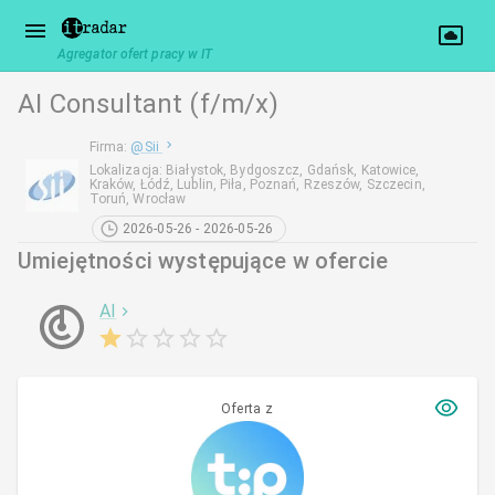
Agregator ofert pracy w IT
AI Consultant (f/m/x)
Firma
:
@
Sii
Lokalizacja
:
Białystok, Bydgoszcz, Gdańsk, Katowice,
Kraków, Łódź, Lublin, Piła, Poznań, Rzeszów, Szczecin,
Toruń, Wrocław
2026-05-26 - 2026-05-26
Umiejętności występujące w ofercie
AI
Oferta z