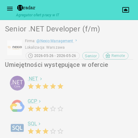
Agregator ofert pracy w IT
Senior .NET Developer (f/m)
Firma
:
@
Nexio Management
Lokalizacja
:
Warszawa
Senior
2026-05-26 - 2026-05-26
Remote
Umiejętności występujące w ofercie
.NET
GCP
SQL