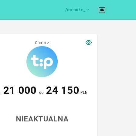
/menu/>
Oferta z
21 000
24 150
d
do
PLN
NIEAKTUALNA