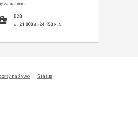
y zatrudnienia
B2B
21 000
24 150
od
do
PLN
porty na żywo
Status