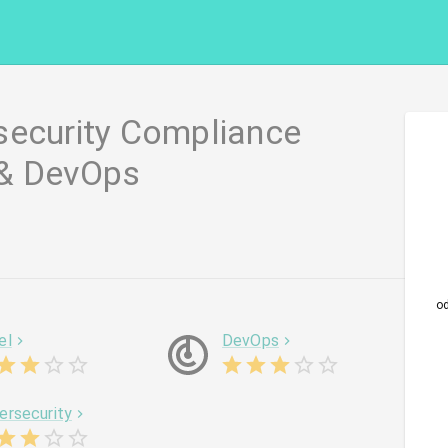
security Compliance
 & DevOps
o
el
DevOps
ersecurity