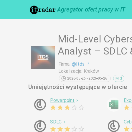
Agregator ofert pracy w IT
Mid-Level Cyber
Analyst – SDLC
Firma
:
@
Itds
Lokalizacja
:
Kraków
Mid
2026-05-26 - 2026-05-26
Umiejętności występujące w ofercie
Powerpoint
Exc
SDLC
Cyb