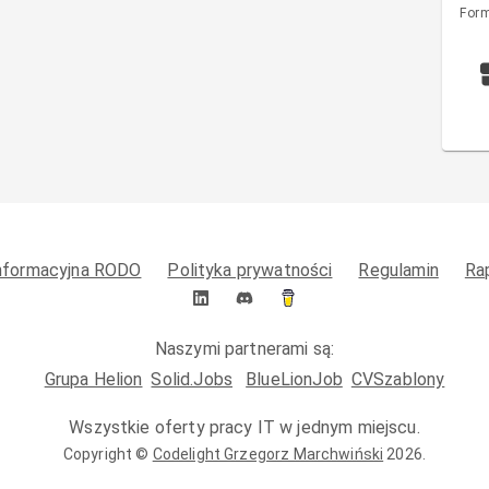
Form
informacyjna RODO
Polityka prywatności
Regulamin
Ra
Naszymi partnerami są:
Grupa Helion
Solid.Jobs
BlueLionJob
CVSzablony
Wszystkie oferty pracy IT w jednym miejscu.
Copyright ©
Codelight Grzegorz Marchwiński
2026
.