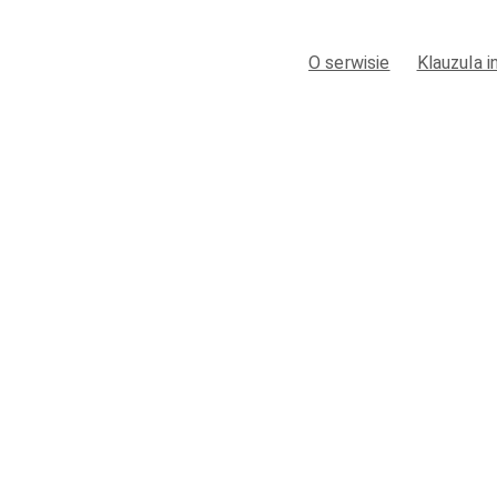
O serwisie
Klauzula 