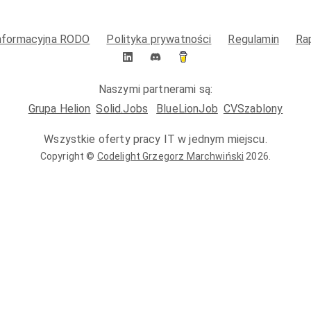
informacyjna RODO
Polityka prywatności
Regulamin
Ra
Naszymi partnerami są:
Grupa Helion
Solid.Jobs
BlueLionJob
CVSzablony
Wszystkie oferty pracy IT w jednym miejscu.
Copyright ©
Codelight Grzegorz Marchwiński
2026
.