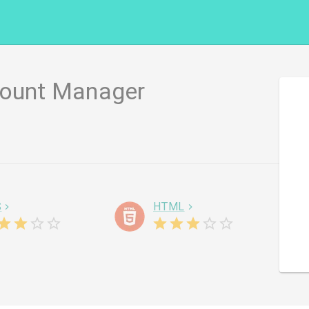
count Manager
S
HTML