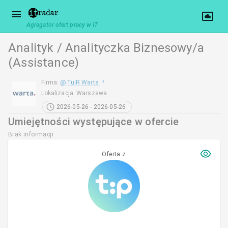
Agregator ofert pracy w IT
Analityk / Analityczka Biznesowy/a
(Assistance)
Firma
:
@
TuiR Warta
Lokalizacja
:
Warszawa
2026-05-26 - 2026-05-26
Umiejętności występujące w ofercie
Brak informacji
Oferta z