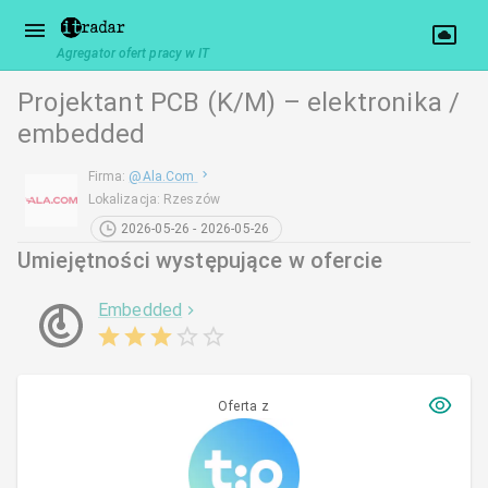
Agregator ofert pracy w IT
Projektant PCB (K/M) – elektronika /
embedded
Firma
:
@
Ala.Com
Lokalizacja
:
Rzeszów
2026-05-26 - 2026-05-26
Umiejętności występujące w ofercie
Embedded
Oferta z