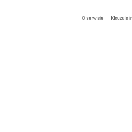
O serwisie
Klauzula 