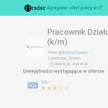
Agregator ofert pracy w IT
Pracownik Dział
(k/m)
Firma
:
@
Szpital Żywiec
Lokalizacja
:
Żywiec
2026-05-26 - 2026-05-26
Umiejętności występujące w ofercie
SQL