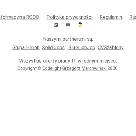
informacyjna RODO
Polityka prywatności
Regulamin
Ra
Naszymi partnerami są:
Grupa Helion
Solid.Jobs
BlueLionJob
CVSzablony
Wszystkie oferty pracy IT w jednym miejscu.
Copyright ©
Codelight Grzegorz Marchwiński
2026
.