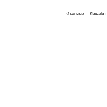
O serwisie
Klauzula 