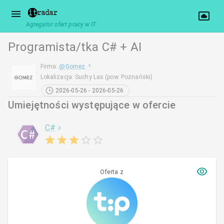
Agregator ofert pracy w IT
Programista/tka C# + AI
Firma
:
@
Gomez
Lokalizacja
:
Suchy Las (pow. Poznański)
2026-05-26 - 2026-05-26
Umiejętności występujące w ofercie
C#
Oferta z