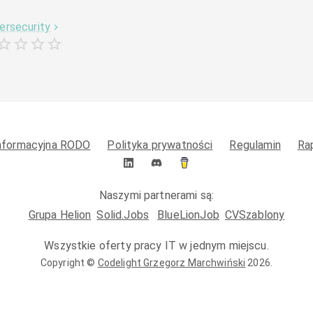
ersecurity
informacyjna RODO
Polityka prywatności
Regulamin
Ra
Naszymi partnerami są:
Grupa Helion
Solid.Jobs
BlueLionJob
CVSzablony
Wszystkie oferty pracy IT w jednym miejscu.
Copyright ©
Codelight Grzegorz Marchwiński
2026
.