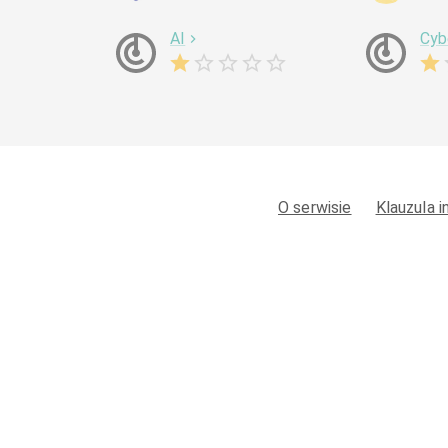
AI
Cyb
O serwisie
Klauzula 