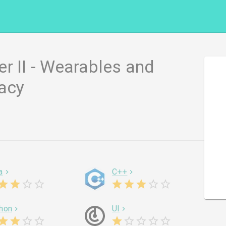
r II - Wearables and
vacy
a
C++
hon
UI