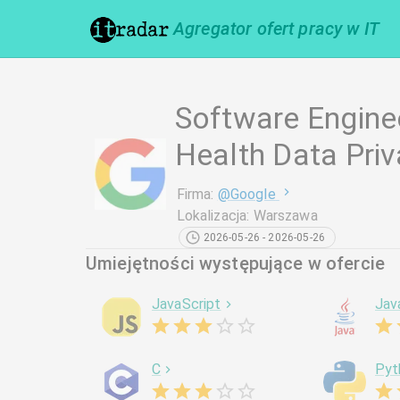
Agregator ofert pracy w IT
Software Enginee
Health Data Pri
Firma
:
@
Google
Lokalizacja
:
Warszawa
2026-05-26 - 2026-05-26
Umiejętności występujące w ofercie
JavaScript
Jav
C
Pyt