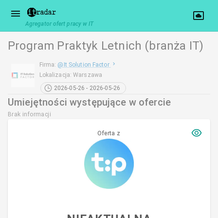
Agregator ofert pracy w IT
Program Praktyk Letnich (branża IT)
Firma
:
@
It Solution Factor
Lokalizacja
:
Warszawa
2026-05-26 - 2026-05-26
Umiejętności występujące w ofercie
Brak informacji
Oferta z