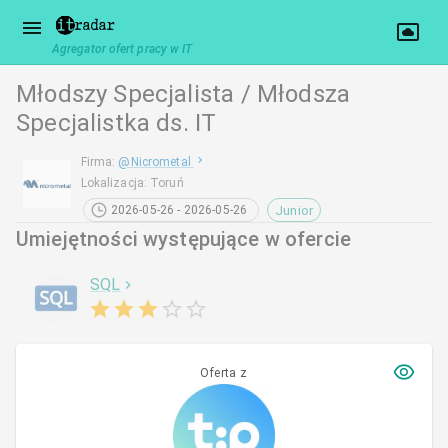
Agregator ofert pracy w IT
Młodszy Specjalista / Młodsza
Specjalistka ds. IT
Firma
:
@
Nicrometal
Lokalizacja
:
Toruń
Junior
2026-05-26 - 2026-05-26
Umiejętności występujące w ofercie
SQL
Oferta z