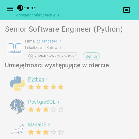
Agregator ofert pracy w IT
Senior Software Engineer (Python)
Firma
:
@
Randstad
Lokalizacja
:
Katowice
Senior
2026-05-26 - 2026-05-26
Umiejętności występujące w ofercie
Python
PostgreSQL
MariaDB