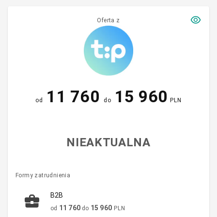
Oferta z
11 760
15 960
od
do
PLN
NIEAKTUALNA
Formy zatrudnienia
B2B
11 760
15 960
od
do
PLN