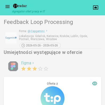
Agregator ofert pracy w IT
Feedback Loop Processing
Firma
:
@
Capgemini
Lokalizacja
:
Gdańsk, Katowice, Kraków, Lublin, Opole,
Poznań, Warszawa, Wrocław
2026-05-26 - 2026-05-26
Umiejętności występujące w ofercie
Figma
Oferta z