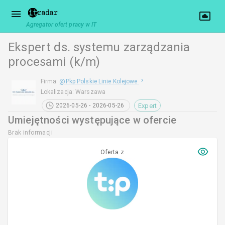
Agregator ofert pracy w IT
Ekspert ds. systemu zarządzania
procesami (k/m)
Firma
:
@
Pkp Polskie Linie Kolejowe
Lokalizacja
:
Warszawa
Expert
2026-05-26 - 2026-05-26
Umiejętności występujące w ofercie
Brak informacji
Oferta z