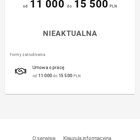
11 000
15 500
od
do
PLN
NIEAKTUALNA
Formy zatrudnienia
Umowa o pracę
11 000
15 500
od
do
PLN
O serwisie
Klauzula informacyjna